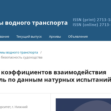
 водного транспорта
вание
Текущий выпуск
Архивы
Объявления
лемы водного транспорта
/
 безопасность судоходства
 коэффициентов взаимодействия
ль по данным натурных испытани
ситет, г. Нижний