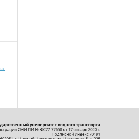
лла
,
ударственный университет водного транспорта
истрации СМИ ПИ № ФС77-77658 от 17 января 2020 г.
Подписной индекс 70191
603951, г. Нижний Новгород, ул. Нестерова, 5, к. 325