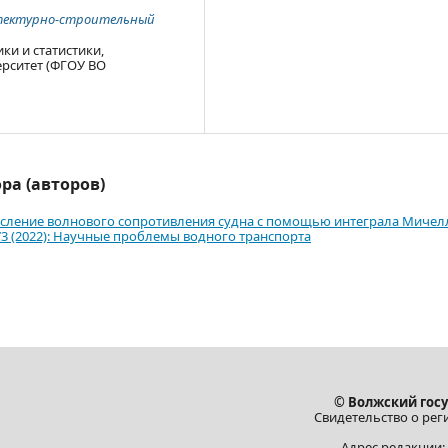
тектурно-строительный
ки и статистики,
рситет (ФГОУ ВО
ра (авторов)
сление волнового сопротивления судна с помощью интеграла Миче
3 (2022): Научные проблемы водного транспорта
© Волжский гос
Свидетельство о рег
Адрес редакции: 