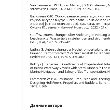
Van Lammeren, W.P.A., van Manen, J.D. & Oosterveld, 
screw Series. Trans. S.N.A.M.E. 1969, 77, 269–317.
Васильева О.Ю. Обоснование эксплуатационно-тех
грузовых судов внутреннего плавания на основе к
энергоэффективности: автореф. дис. канд. техн. наук
Оксана Юрьевна. – Нижний Новгород, 2022. - 27 с.
Graff W. Untersuchungen über Änderungen von Sog 
beschrankter Wassertiefe in stehenden und stromender
Bd. 8, H.44, 1961. S. 235-242.
Luthra G. Untersuchung der Nachstromverteilung an 
Binnengutermotorschiff // Versuchsanstalt für Binnensc
Bericht Nr. 788. H.11, 1976. S. 394-400.
Kulczyk J., Tabaczek T. Coefficients of Propeller-hull In
of Inland Waterway Vessels with Stern Tunnels // The I
Marine Navigation and Safety of Sea Transportation. N. 3
Lammeren W. P. A. Resistance, Propulsion and Steering 
Designing Hull Forms, Propellers and Rudders, Band 1
1948. P. 366.
Данные автора