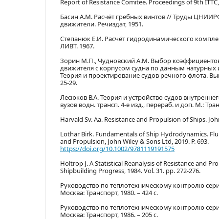
Report of Resistance Comitee. Proceedings of 9th ITTC,
Басин А.М. Расчёт гребных винтов // Труды ЦНИИРФ
движители. Речиздат, 1951.
Степанюк Е.И. Расчёт гидродинамического комплек
ЛИВТ. 1967.
Зорин М.П., Чудновский А.М. Выбор коэффициенто
движителя с корпусом судна по данным натурных 
Теория и проектирование судов речного флота. Вып. 1
25-29.
Лесюков В.А. Теория и устройство судов внутренне
вузов водн. трансп. 4-е изд., перераб. и доп. М.: Тран
Harvald Sv. Aa. Resistance and Propulsion of Ships. John
Lothar Birk. Fundamentals of Ship Hydrodynamics. Flu
and Propulsion, John Wiley & Sons Ltd, 2019. P. 693.
https://doi.org/10.1002/9781119191575
Holtrop J. A Statistical Reanalysis of Resistance and Pr
Shipbuilding Progress, 1984. Vol. 31. pp. 272-276.
Руководство по теплотехническому контролю сери
Москва: Транспорт, 1980. – 424 с.
Руководство по теплотехническому контролю сери
Москва: Транспорт, 1986. – 205 с.