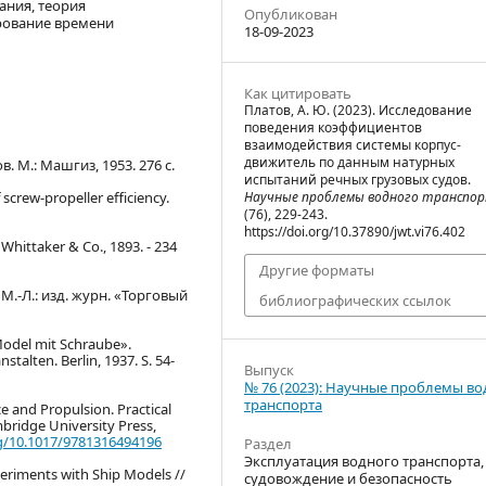
ания, теория
Опубликован
рование времени
18-09-2023
Как цитировать
Платов, А. Ю. (2023). Исследование
поведения коэффициентов
взаимодействия системы корпус-
движитель по данным натурных
. М.: Машгиз, 1953. 276 с.
испытаний речных грузовых судов.
screw-propeller efficiency.
Научные проблемы водного транспо
(76), 229-243.
https://doi.org/10.37890/jwt.vi76.402
 Whittaker & Co., 1893. - 234
Другие форматы
М.-Л.: изд. журн. «Торговый
библиографических ссылок
odel mit Schraube».
talten. Berlin, 1937. S. 54-
Выпуск
№ 76 (2023): Научные проблемы в
транспорта
ce and Propulsion. Practical
bridge University Press,
rg/10.1017/9781316494196
Раздел
Эксплуатация водного транспорта,
eriments with Ship Models //
судовождение и безопасность