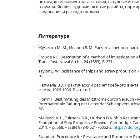
потока, коэффициент засасывания, натурные испыт
взаимодействия, судовые тяговые расчёты, норми
следования и расхода топлива
Литература
Жученко М. М., Иванов В. М. Расчёты гребных винтов
Froude R.E. Description of a method of investigation of 
Trans. Inst. Naval Archit. 24 (1883), P. 231.
Taylor D. W. Resistance of ships and screw propulsion. -
p.
Папмель Э.Э. Практический расчёт гребного винта. 
флот», 1926-1936. Вып.1 и 2.
Horrn F. Bestimmung des Mitstroms durch Versuch «M
Internationale Tagung der Leiter der Schleppversuchsans
62.
Molland, A. F., Tuirnock S.R., Hudson D.A. Ship Resistan
Estimation of Ship Propulsive Power. – Cambridge: Cam
2011. – p. 568. – ISBN 978-0-521-76052-2.
https://doi.o
Standard Procedure for Resistance and Propulsion Exp