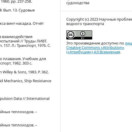
 1960. pp. 237-258.
судоходства
. Вып. 13. Судовые
Copyright (c) 2023 Научные пробл
са винт-насадка. Отчёт
водного транспорта
в взаимодействия
испытаний // Труды ЛИВТ.
Это произведение доступно по
лиц
57. Л.: Транспорт, 1976. С.
Creative Commons «Attribution»
(«Атрибуция») 4.0 Всемирная
.
го плавания. Учебник для
спорт, 1982. 303 с.
 Willey & Sons, 1983. P. 362.
id Mechanics, Ship Resistance
opulsion Data // International
йных теплоходов. –
йных теплоходов. –