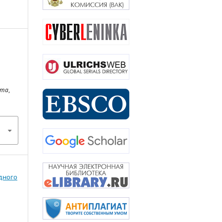
рта
,
одного