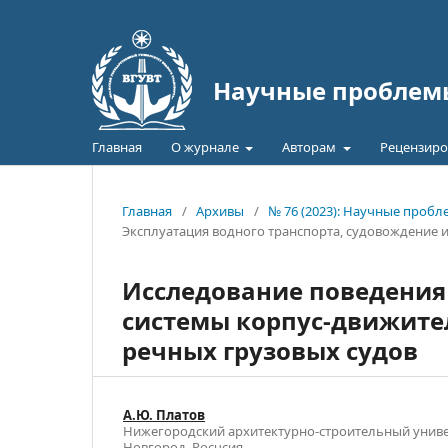
Научные проблемы
Главная
О журнале
Авторам
Рецензиро
Главная
/
Архивы
/
№ 76 (2023): Научные проб
Эксплуатация водного транспорта, судовождение и
Исследование поведения
системы корпус-движите
речных грузовых судов
А.Ю. Платов
Нижегородский архитектурно-строительный универ
Новгород, Росчсия