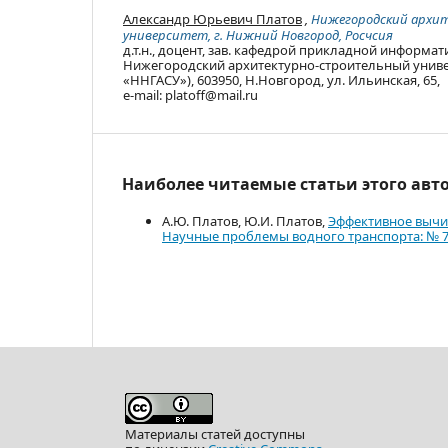
Александр Юрьевич Платов
,
Нижегородский архи
университет, г. Нижний Новгород, Росчсия
д.т.н., доцент, зав. кафедрой прикладной информати
Нижегородский архитектурно-строительный униве
«ННГАСУ»), 603950, Н.Новгород, ул. Ильинская, 65,
e-mail: platoff@mail.ru
Наиболее читаемые статьи этого авто
А.Ю. Платов, Ю.И. Платов,
Эффективное вычи
Научные проблемы водного транспорта: № 7
Материалы статей доступны