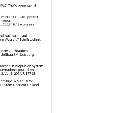
M.W.C. The Wageningen B-
нических характеристик
ритерия
: 05.22.19 / Васильева
und Nachstrom auf
n Wasser // Schiffstechnik,
einem 2‐Schrauben‐
hiffbau E.V., Duisburg,
teraction in Propulsion System
nternational Journal on
, Vol. 8, 2014. P. 377-384.
of Ships: A Manual for
, H. Stam-Haarlem-Holland,