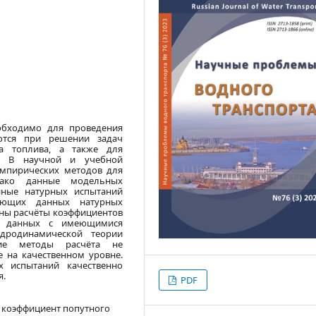
обходимо для проведения
ются при решении задач
а топлива, а также для
в. В научной и учебной
эмпирических методов для
днако данные модельных
нные натурных испытаний
вующих данных натурных
ены расчёты коэффициентов
их данных с имеющимися
дродинамической теории
кие методы расчёта не
 на качественном уровне.
х испытаний качественно
я.
PDF
 коэффициент попутного