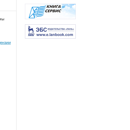
емы
ензии