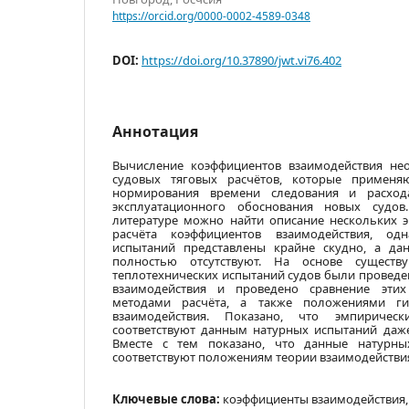
https://orcid.org/0000-0002-4589-0348
DOI:
https://doi.org/10.37890/jwt.vi76.402
Аннотация
Вычисление коэффициентов взаимодействия не
судовых тяговых расчётов, которые применя
нормирования времени следования и расход
эксплуатационного обоснования новых судо
литературе можно найти описание нескольких 
расчёта коэффициентов взаимодействия, о
испытаний представлены крайне скудно, а да
полностью отсутствуют. На основе сущест
теплотехнических испытаний судов были провед
взаимодействия и проведено сравнение эт
методами расчёта, а также положениями ги
взаимодействия. Показано, что эмпиричес
соответствуют данным натурных испытаний даже
Вместе с тем показано, что данные натурны
соответствуют положениям теории взаимодействи
Ключевые слова:
коэффициенты взаимодействия,