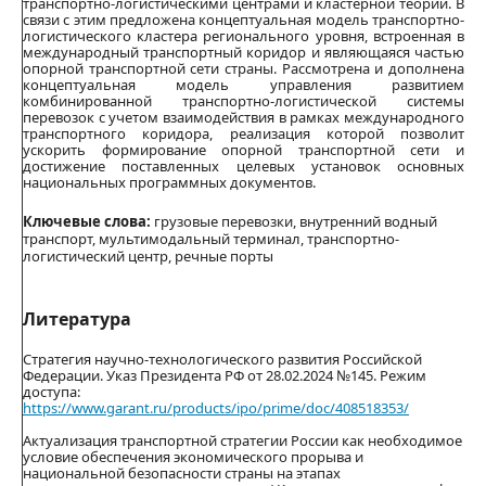
транспортно-логистическими центрами и кластерной теории. В
связи с этим предложена концептуальная модель транспортно-
логистического кластера регионального уровня, встроенная в
международный транспортный коридор и являющаяся частью
опорной транспортной сети страны. Рассмотрена и дополнена
концептуальная модель управления развитием
комбинированной транспортно-логистической системы
перевозок с учетом взаимодействия в рамках международного
транспортного коридора, реализация которой позволит
ускорить формирование опорной транспортной сети и
достижение поставленных целевых установок основных
национальных программных документов.
Ключевые слова:
грузовые перевозки, внутренний водный
транспорт, мультимодальный терминал, транспортно-
логистический центр, речные порты
Литература
Стратегия научно-технологического развития Российской
Федерации. Указ Президента РФ от 28.02.2024 №145. Режим
доступа:
https://www.garant.ru/products/ipo/prime/doc/408518353/
Актуализация транспортной стратегии России как необходимое
условие обеспечения экономического прорыва и
национальной безопасности страны на этапах