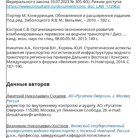
Федерального закона 10.07.2023 № 305-ФЗ). Режим доступа:
https://www.consultant.ru/document/cons_doc_LAW_172962/
Портер М. Конкуренция. Обновленное и расширенное издание.
Под ред. Заболоцкого Я.В. М.: Вильямс. – 2010. – 592 с.
Костров С.В. Организационно-экономическое развитие
комбинированных перевозок на водном транспорте / Дисс. …
канд. экон. наук по спец. 08.00.05. М.: 2013. 149 с.
Никитин А.А., Костров В.Н., Корень Ю.И. Стратегические аспекты
развития транспортно-логистической инфраструктуры водного
транспорта региона (на примере Дальнего Востока) / Конгресс
Международного форума «Великие реки». Н.Новгород, 2014. С.
187–190.
Данные авторов
Дмитрий Николаевич Сухарев
,
АО «Русатом Оверсиз», г. Москва,
Россия
директор по внутреннему контролю и аудиту, АО «Русатом
Оверсиз» 115280, Москва, ул Ленинская Слобода, 26. e-mail:
dnsukharev@rambler.ru
Владимир Николаевич Костров
,
Волжский государственный
университет водного транспорта, г. Нижний Новгород, Россия
д.э.н., профессор, заведующий кафедрой логистики и