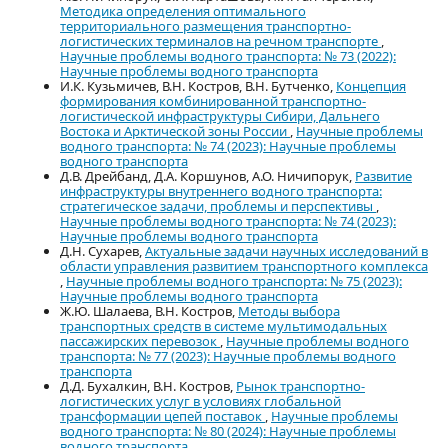
Методика определения оптимального
территориального размещения транспортно-
логистических терминалов на речном транспорте
,
Научные проблемы водного транспорта: № 73 (2022):
Научные проблемы водного транспорта
И.К. Кузьмичев, В.Н. Костров, В.Н. Бутченко,
Концепция
формирования комбинированной транспортно-
логистической инфраструктуры Сибири, Дальнего
Востока и Арктической зоны России
,
Научные проблемы
водного транспорта: № 74 (2023): Научные проблемы
водного транспорта
Д.В. Дрейбанд, Д.А. Коршунов, А.О. Ничипорук,
Развитие
инфраструктуры внутреннего водного транспорта:
стратегическое задачи, проблемы и перспективы
,
Научные проблемы водного транспорта: № 74 (2023):
Научные проблемы водного транспорта
Д.Н. Сухарев,
Актуальные задачи научных исследований в
области управления развитием транспортного комплекса
,
Научные проблемы водного транспорта: № 75 (2023):
Научные проблемы водного транспорта
Ж.Ю. Шалаева, В.Н. Костров,
Методы выбора
транспортных средств в системе мультимодальных
пассажирских перевозок
,
Научные проблемы водного
транспорта: № 77 (2023): Научные проблемы водного
транспорта
Д.Д. Бухалкин, В.Н. Костров,
Рынок транспортно-
логистических услуг в условиях глобальной
трансформации цепей поставок
,
Научные проблемы
водного транспорта: № 80 (2024): Научные проблемы
водного транспорта