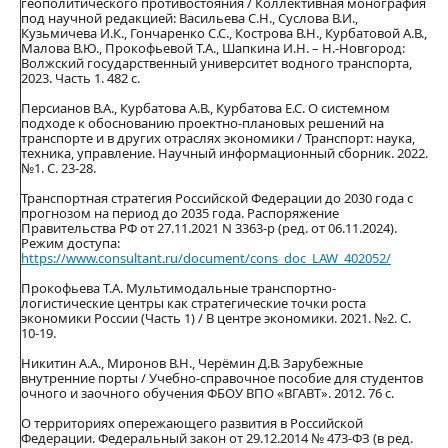
геополитического противостояния / Коллективная монография
под научной редакцией: Васильева С.Н., Суслова В.И.,
Кузьмичева И.К., Гончаренко С.С., Кострова В.Н., Курбатовой А.В.,
Малова В.Ю., Прокофьевой Т.А., Шапкина И.Н. – Н.-Новгород:
Волжский государственный университет водного транспорта,
2023. Часть 1. 482 с.
Персианов В.А., Курбатова А.В., Курбатова Е.С. О системном
подходе к обоснованию проектно-плановых решений на
транспорте и в других отраслях экономики / Транспорт: наука,
техника, управление. Научный информационный сборник. 2022.
№1. С. 23-28.
Транспортная стратегия Российской Федерации до 2030 года с
прогнозом на период до 2035 года. Распоряжение
Правительства РФ от 27.11.2021 N 3363-р (ред. от 06.11.2024).
Режим доступа:
https://www.consultant.ru/document/cons_doc_LAW_402052/
Прокофьева Т.А. Мультимодальные транспортно-
логистические центры как стратегические точки роста
экономики России (Часть 1) / В центре экономики. 2021. №2. С.
10-19.
Никитин А.А., Миронов В.Н., Черёмин Д.В. Зарубежные
внутренние порты / Учебно-справочное пособие для студентов
очного и заочного обучения ФБОУ ВПО «ВГАВТ». 2012. 76 с.
О территориях опережающего развития в Российской
Федерации. Федеральный закон от 29.12.2014 № 473-ФЗ (в ред.