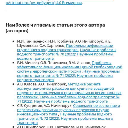
«Attribution» («Атрибуция») 4.0 Всемирная
.
Наиболее читаемые статьи этого автора
(авторов)
И.И. Ганчеренок, Н.Н. Горбачев, А.О. Ничипорук, Н.Е.
Шумовская, О.А. Харченко,
Проблемы цифровизации
внутреннего водного транспорта
,
Научные проблемы
водного транспорта: № 70 (2022): Научные проблемы
водного транспорта
В.И. Минеев, О.В. Почекаева, В.М. Иванов,
Проблемы
эффективного функционирования Единой глубоководной
системы европейской части России
,
Научные проблемы
водного транспорта: № 71 (2022): Научные проблемы
водного транспорта
А.В. Юлова, А.О. Ничипорук,
Методика расчета
эксплуатационных расходов для судна на воздушной
подушке, используемого при социальных региональных
перевозках
,
Научные проблемы водного транспорта: №
71 (2022): Научные проблемы водного транспорта
С.В. Сустретов, А.О. Ничипорук,
Современное состояние и
перспективы развития грузовых перевозок в судах
инновационного типа
,
Научные проблемы водного
транспорта: № 72 (2022): Научные проблемы водного
транспорта
А.О. Ничипорук, О.И. Карташова, И.И. Ганчеренок,