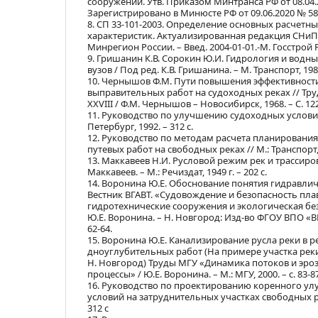
сооружений. Утв. Приказом Минтранса РФ от 08.04.
Зарегистрировано в Минюсте РФ от 09.06.2020 № 58
8. СП 33-101-2003. Определение основных расчетн
характеристик. Актуализированная редакция СНиП 2.
Минрегион России. – Введ. 2004-01-01.-М. Госстрой Ро
9. Гришанин К.В. Сорокин Ю.И. Гидрология и водн
вузов / Под ред. К.В. Гришанина. – М. Транспорт, 1982
10. Чернышов Ф.М. Пути повышения эффективност
выправительных работ на судоходных реках // Тру
ХХVIII / Ф.М. Чернышов – Новосибирск, 1968. – С. 12
11. Руководство по улучшению судоходных условий
Петербург, 1992. – 312 с.
12. Руководство по методам расчета планирования
путевых работ на свободных реках // М.: Транспорт, 1
13. Маккавеев Н.И. Русловой режим рек и трассиров
Маккавеев. – М.: Речиздат, 1949 г. – 202 с.
14. Воронина Ю.Е. Обоснование понятия гидравли
Вестник ВГАВТ. «Судовождение и безопасность пла
гидротехнические сооружения и экологическая без
Ю.Е. Воронина. – Н. Новгород: Изд-во ФГОУ ВПО «ВГАВ
62-64.
15. Воронина Ю.Е. Канализирование русла реки в 
дноуглубительных работ (На примере участка реки
Н. Новгород) Труды МГУ «Динамика потоков и эр
процессы» / Ю.Е. Воронина. – М.: МГУ, 2000. – с. 83-87
16. Руководство по проектированию коренного у
условий на затруднительных участках свободных рек.
312 с