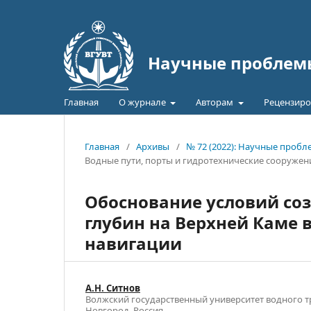
Научные проблемы
Главная
О журнале
Авторам
Рецензиро
Главная
/
Архивы
/
№ 72 (2022): Научные проб
Водные пути, порты и гидротехнические сооружен
Обоснование условий со
глубин на Верхней Каме 
навигации
А.Н. Ситнов
Волжский государственный университет водного т
Новгород, Россия