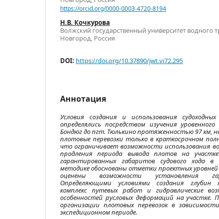
https://orcid.org/0000-0003-4720-8194
Н.В. Кочкурова
Волжский государственный университет водного т
Новгород, Россия
DOI:
https://doi.org/10.37890/jwt.vi72.295
Аннотация
Условия создания и использования судоходны
определялись посредством изучения уровенного
Бондюг до пгт. Тюлькино протяженностью 97 км, 
плотовые перевозки только в краткосрочном полн
что ограничивает возможности использования во
продления периода вывода плотов на участк
гарантированных габаритов судового хода в
методике обоснованы отметки проектных уровней
оценены возможности установления гар
Определяющими условиями создания глубин 
комплекс путевых работ и гидравлические во
особенностей русловых деформаций на участке. 
организации плотовых перевозок в зависимост
экспедиционном периоде.