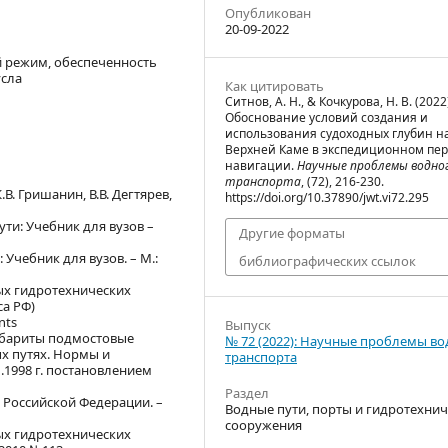
Опубликован
20-09-2022
й режим, обеспеченность
усла
Как цитировать
Ситнов, А. Н., & Кочкурова, Н. В. (2022
Обоснование условий создания и
использования судоходных глубин н
Верхней Каме в экспедиционном пе
навигации.
Научные проблемы водно
транспорта
, (72), 216-230.
В. Гришанин, В.В. Дегтярев,
https://doi.org/10.37890/jwt.vi72.295
пути: Учебник для вузов –
Другие форматы
 Учебник для вузов. – М.:
библиографических ссылок
ых гидротехнических
а РФ)
nts
Выпуск
Габариты подмостовые
№ 72 (2022): Научные проблемы в
х путях. Нормы и
транспорта
1.1998 г. постановлением
Раздел
 Российской Федерации. –
Водные пути, порты и гидротехни
сооружения
ых гидротехнических