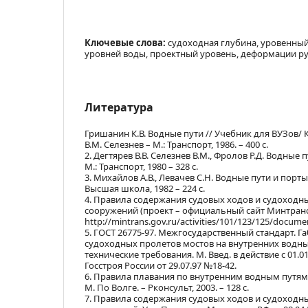
Ключевые слова:
судоходная глубина, уровенны
уровней воды, проектный уровень, деформации р
Литература
Гришанин К.В. Водные пути // Учебник для ВУЗов/ К.
В.М. Селезнев – М.: Транспорт, 1986. – 400 с.
2. Дегтярев В.В. Селезнев В.М., Фролов Р.Д. Водные 
М.: Транспорт, 1980 – 328 с.
3. Михайлов А.В., Левачев С.Н. Водные пути и порты:
Высшая школа, 1982 – 224 с.
4. Правила содержания судовых ходов и судоходн
сооружений (проект – официальный сайт Минтранс
http://mintrans.gov.ru/activities/101/123/125/docume
5. ГОСТ 26775-97. Межгосударственный стандарт. 
судоходных пролетов мостов на внутренних водны
технические требования. М. Введ. в действие с 01.0
Госстроя России от 29.07.97 №18-42.
6. Правила плавания по внутренним водным путям
М. По Волге. – Рконсульт, 2003. – 128 с.
7. Правила содержания судовых ходов и судоходн