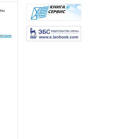
емы
ензии