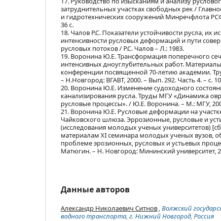
17. Руководство по изысканиям и анализу русловог
затруднительных участках свободных рек / Главн
и гидротехнических сооружений Минречфлота РСФСР.
36 с.
18. Чалов Р.С. Показатели устойчивости русла, их 
интенсивности русловых деформаций и пути сове
русловых потоков / Р.С. Чалов – Л.: 1983.
19. Воронина Ю.Е. Трансформация поперечного сеч
интенсивных дноуглубительных работ. Материалы
конференции посвященной 70-летию академии. Труд
– Н.Новгород: ВГАВТ, 2000. – Вып. 292. Часть 4. – с. 10
20. Воронина Ю.Е. Изменение судоходного состояни
канализирования русла. Труды МГУ «Динамика ов
русловые процессы». / Ю.Е. Воронина. – М.: МГУ, 2002.
21. Воронина Ю.Е. Русловые деформации на участ
Чайковского шлюза. Эррозионные, русловые и ус
(исследования молодых ученых университетов) [сб
материалам ХI семинара молодых ученых вузов, 
проблеме эрозионных, русловых и устьевых процесс
Матюгин. – Н. Новгород: Мининский университет, 201
Данные авторов
Александр Николаевич Ситнов
,
Волжский государ
водного транспорта, г. Нижний Новгород, Россия