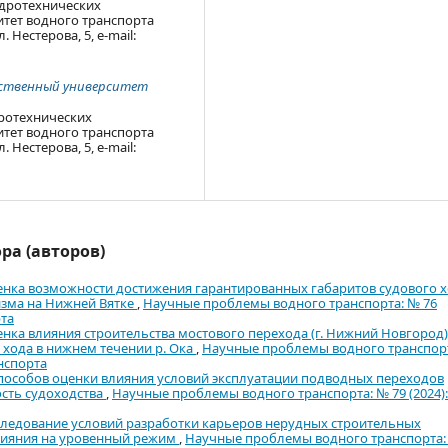
гидротехнических
тет водного транспорта
 Нестерова, 5, e-mail:
рственный университет
дротехнических
тет водного транспорта
 Нестерова, 5, e-mail:
ра (авторов)
нка возможности достижения гарантированных габаритов судового 
изма на Нижней Вятке
,
Научные проблемы водного транспорта: № 76
рта
нка влияния строительства мостового перехода (г. Нижний Новгород)
 хода в нижнем течении р. Ока
,
Научные проблемы водного транспор
нспорта
способов оценки влияния условий эксплуатации подводных переходов
сть судоходства
,
Научные проблемы водного транспорта: № 79 (2024):
ледование условий разработки карьеров нерудных строительных
влияния на уровенный режим
,
Научные проблемы водного транспорта: