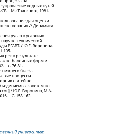
о процесса на
ое управление водных путей
 – М.: Транспорт, 1981. –
использование для оценки
ршенствования // Динамика
ения русла в условиях
 научно-технической
ы ВГАВТ. / Ю.Е. Воронина.
1-105.
я рек в результате
ражно-балочных форм и
 – с. 76-81.
ке нижнего бьефа
тьевые процессы
орник статей по
объединяемых советом по
ов] / Ю.Е. Воронина, М.А.
6. – С. 158-162.
ственный университет