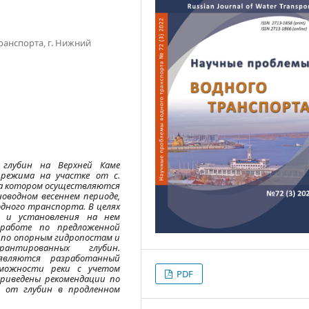
ранспорта, г. Нижний
х глубин на Верхней Каме
 режима на участке от с.
на котором осуществляются
оводном весеннем периоде,
дного транспорта. В целях
е и установления на нем
 работе по предложенной
 по опорным гидропостам и
антированных глубин.
являются разработанный
зможности реки с учетом
PDF
Приведены рекомендации по
и от глубин в продленном