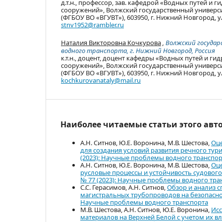
д.т.н., профессор, зав. кафедрой «Водных путей и 
сооружений», Волжский государственный универси
(ФГБОУ ВО «ВГУВТ»), 603950, г. Нижний Новгород, ул.
stnv1952@rambler.ru
Наталия Викторовна Кочкурова
,
Волжский госуда
водного транспорта, г. Нижний Новгород, Россия
к.т.н., доцент, доцент кафедры «Водных путей и ги
сооружений», Волжский государственный универси
(ФГБОУ ВО «ВГУВТ»), 603950, г. Нижний Новгород, ул.
kochkurovanataly@mail.ru
Наиболее читаемые статьи этого авто
А.Н. Ситнов, Ю.Е. Воронина, М.В. Шестова,
Оце
для создания условий развития речного тур
(2023): Научные проблемы водного транспо
А.Н. Ситнов, Ю.Е. Воронина, М.В. Шестова,
Оце
русловые процессы и устойчивость судового
№ 77 (2023): Научные проблемы водного тра
С.С. Герасимов, А.Н. Ситнов,
Обзор и анализ 
магистральных трубопроводов на безопасно
Научные проблемы водного транспорта
М.В. Шестова, А.Н. Ситнов, Ю.Е. Воронина,
Исс
материалов на Верхней Белой с учетом их 