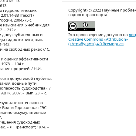
2010 №113.
613.
Copyright (c) 2022 Научные пробл
ых гидрологических
водного транспорта
01.14-83 [текст] /
ссии, 2004.-75 с.
ые изыскания. Учебник для
. – 212 с.
и дноуглубительных и
Это произведение доступно по
лиц
Creative Commons «Attribution»
ды гидротехники, вып.
(«Атрибуция») 4.0 Всемирная
.
2–142.
 на свободных реках // С.
 и оценки эффективности
978. – 104 с.
ание прорезей. / Н.И.
чески допустимой глубины.
вания, водные пути,
опасность судоходства». /
Т», 2007. – Вып. 23. – с.
результате интенсивных
 Волги Горьковская ГЭС -
озионно-аккумулятивные
.
лучшения судоходных
 – Л.: Транспорт; 1974. –