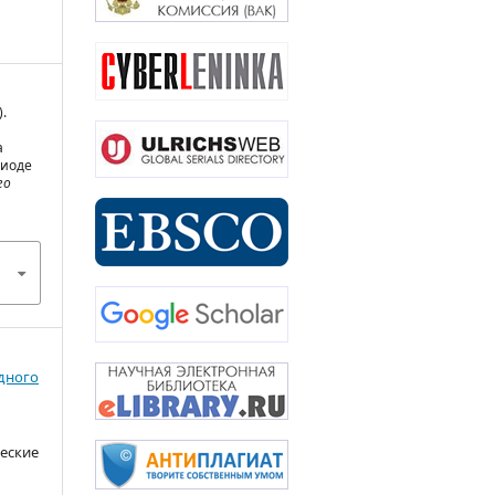
).
а
риоде
го
одного
ческие